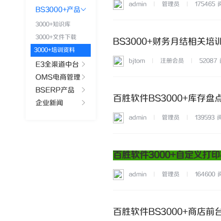
admin
管理员
175465
BS3000+产品
3000+知识库
3000+文件下载
BS3000+财务月结相关培
3000+培训资料
bjtom
注册会员
52087
E3全渠道中台
OMS电商管理
BSERP产品
百胜软件BS3000+库存
企业新闻
admin
管理员
139593
百胜软件3000+自定义打
admin
管理员
164600
百胜软件BS3000+商店