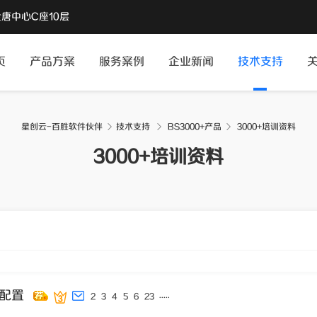
唐中心C座10层
页
产品方案
服务案例
企业新闻
技术支持
星创云-百胜软件伙伴
技术支持
BS3000+产品
3000+培训资料
›
›
3000+培训资料
及配置
...
..
2
3
4
5
6
23